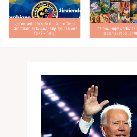
Premios People’s Artist de Los Angeles
Primera Colombiana al C
presentados por Johnny Depp
Estados Unidos