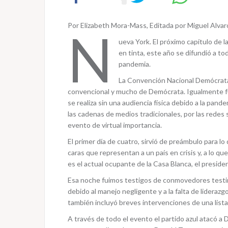
Por Elizabeth Mora-Mass, Editada por Miguel Alva
N
ueva York. El próximo capítulo de l
en tinta, este año se difundió a t
pandemia.
La Convención Nacional Demócrata,
convencional y mucho de Demócrata. Igualmente fue
se realiza sin una audiencia física debido a la pan
las cadenas de medios tradicionales, por las redes
evento de virtual importancia.
El primer día de cuatro, sirvió de preámbulo para l
caras que representan a un país en crisis y, a lo q
es el actual ocupante de la Casa Blanca, el presid
Esa noche fuimos testigos de conmovedores testim
debido al manejo negligente y a la falta de lideraz
también incluyó breves intervenciones de una lista
A través de todo el evento el partido azul atacó 