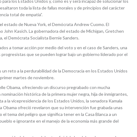
para los Estados Unidos y, como es y será incapaz de solucionar los
ltaron toda la lista de fallas morales y de principios del carácter
ncia total de empatía”.
 del estado de Nueva York, el Demócrata Andrew Cuomo. El
no John Kasich. La gobernadora del estado de Michigan, Gretchen
a, el Demócrata Socialista Bernie Sanders.
dos a tomar acción por medio del voto y en el caso de Sanders, una
rogresistas que se pueden lograr bajo un gobierno liderado por el
 un reto a la perdurabilidad de la Democracia en los Estados Unidos
mo primer martes de noviembre.
helle Obama, ofreciendo un discurso pregrabado con mucha
nominación histórica de la primera mujer negra, hija de inmigrantes,
a a la vicepresidencia de los Estados Unidos, la senadora Kamala
ñora Obama ofreció revelaron que su intervención fue grabada unas
el tema del peligro que significa tener en la Casa Blanca a un
 pueblo e ignorante en el manejo de la economía más grande del