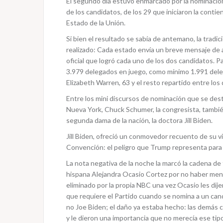
El segundo día estuvo enmarcado por la nominación
de los candidatos, de los 29 que iniciaron la conti
Estado de la Unión.
Si bien el resultado se sabía de antemano, la tradi
realizado: Cada estado envía un breve mensaje de 
oficial que logró cada uno de los dos candidatos. P
3.979 delegados en juego, como mínimo 1.991 delega
Elizabeth Warren, 63 y el resto repartido entre lo
Entre los mini discursos de nominación que se dest
Nueva York, Chuck Schumer, la congresista, tambié
segunda dama de la nación, la doctora Jill Biden.
Jill Biden, ofreció un conmovedor recuento de su 
Convención: el peligro que Trump representa para
La nota negativa de la noche la marcó la cadena de 
hispana Alejandra Ocasio Cortez por no haber menc
eliminado por la propia NBC una vez Ocasio les dije
que requiere el Partido cuando se nomina a un can
no Joe Biden; el daño ya estaba hecho: las demás 
y le dieron una importancia que no merecía ese tipo