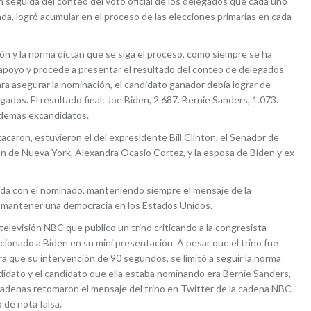
 seguida del conteo del voto oficial de los delegados que cada uno
enda, logró acumular en el proceso de las elecciones primarias en cada
ción y la norma dictan que se siga el proceso, como siempre se ha
apoyo y procede a presentar el resultado del conteo de delegados
ara asegurar la nominación, el candidato ganador debía lograr de
dos. El resultado final: Joe Biden, 2.687. Bernie Sanders, 1.073.
s demás excandidatos.
acaron, estuvieron el del expresidente Bill Clinton, el Senador de
n de Nueva York, Alexandra Ocasio Cortez, y la esposa de Biden y ex
vida con el nominado, manteniendo siempre el mensaje de la
 mantener una democracia en los Estados Unidos.
televisión NBC que publico un trino criticando a la congresista
ionado a Biden en su mini presentación. A pesar que el trino fue
ra que su intervención de 90 segundos, se limitó a seguir la norma
didato y el candidato que ella estaba nominando era Bernie Sanders,
cadenas retomaron el mensaje del trino en Twitter de la cadena NBC
 de nota falsa.