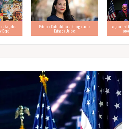
ongreso de
La gran división demócrata: moderados vs.
“Tenemos mi
progresistas extremistas
pero no ha