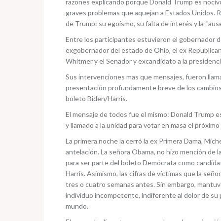
razones explicando porque Donald Trump es nocivo 
graves problemas que aquejan a Estados Unidos. Resa
de Trump: su egoísmo, su falta de interés y la “ause
Entre los participantes estuvieron el gobernador
exgobernador del estado de Ohio, el ex Republica
Whitmer y el Senador y excandidato a la presidenci
Sus intervenciones mas que mensajes, fueron llama
presentación profundamente breve de los cambios p
boleto Biden/Harris.
El mensaje de todos fue el mismo: Donald Trump es
y llamado a la unidad para votar en masa el próxi
La primera noche la cerró la ex Primera Dama, Mic
antelación. La señora Obama, no hizo mención de la 
para ser parte del boleto Demócrata como candidat
Harris. Asimismo, las cifras de víctimas que la se
tres o cuatro semanas antes. Sin embargo, mantuvo 
individuo incompetente, indiferente al dolor de su
mundo.