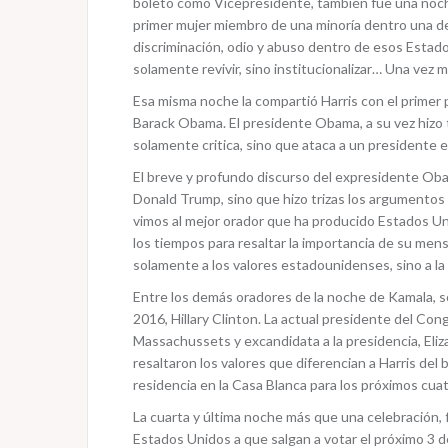
boleto como Vicepresidente, también fue una noche
primer mujer miembro de una minoría dentro una de
discriminación, odio y abuso dentro de esos Estado
solamente revivir, sino institucionalizar… Una vez m
Esa misma noche la compartió Harris con el primer p
Barack Obama. El presidente Obama, a su vez hizo
solamente critica, sino que ataca a un presidente 
El breve y profundo discurso del expresidente Oba
Donald Trump, sino que hizo trizas los argumentos
vimos al mejor orador que ha producido Estados Un
los tiempos para resaltar la importancia de su men
solamente a los valores estadounidenses, sino a la 
Entre los demás oradores de la noche de Kamala, so
2016, Hillary Clinton. La actual presidente del Co
Massachussets y excandidata a la presidencia, Eli
resaltaron los valores que diferencian a Harris del
residencia en la Casa Blanca para los próximos cua
La cuarta y última noche más que una celebración, f
Estados Unidos a que salgan a votar el próximo 3 