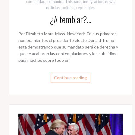
comunidad
,
comunidad hispana
,
inmigración
,
news
,
noticias
,
política
,
reportajes
¿A temblar?…
Por Elizabeth Mora-Mass. New York. En sus primeros
nombramientos el presidente electo Donald Trump
está demostrando que su mandato será de derecha y
que se acabaron las contemplaciones y los subsidios
para muchos sobre todo en
Continue reading