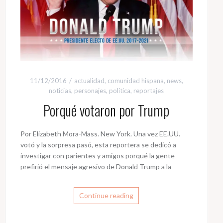
11/12/2016
actualidad
,
comunidad hispana
,
news
,
noticias
,
personajes
,
política
,
reportajes
Porqué votaron por Trump
Por Elizabeth Mora-Mass. New York. Una vez EE.UU.
votó y la sorpresa pasó, esta reportera se dedicó a
investigar con parientes y amigos porqué la gente
prefirió el mensaje agresivo de Donald Trump a la
Continue reading