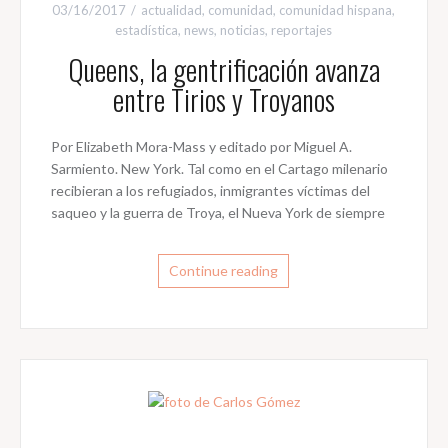
03/16/2017
actualidad
,
comunidad
,
comunidad hispana
,
estadística
,
news
,
noticias
,
reportajes
Queens, la gentrificación avanza
entre Tirios y Troyanos
Por Elizabeth Mora-Mass y editado por Miguel A.
Sarmiento. New York. Tal como en el Cartago milenario
recibieran a los refugiados, inmigrantes víctimas del
saqueo y la guerra de Troya, el Nueva York de siempre
Continue reading