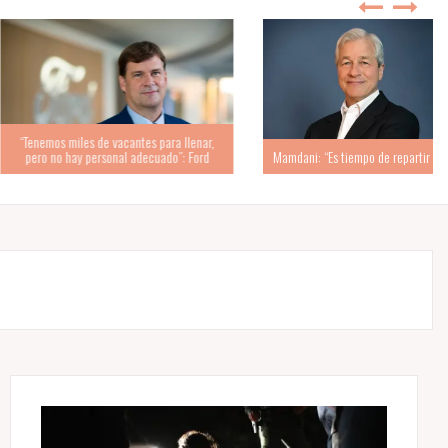
les de vacantes para llenar,
y personal adecuado”: Ford
Mamdani: “Es tiempo de repartir la riqueza”