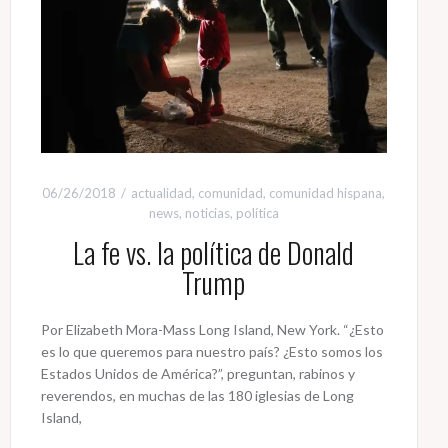
06/26/2018
actualidad
,
comunidad
,
comunidad hispana
,
news
,
noticias
,
política
La fe vs. la política de Donald
Trump
Por Elizabeth Mora-Mass Long Island, New York. “¿Esto
es lo que queremos para nuestro país? ¿Esto somos los
Estados Unidos de América?”, preguntan, rabinos y
reverendos, en muchas de las 180 iglesias de Long
Island,