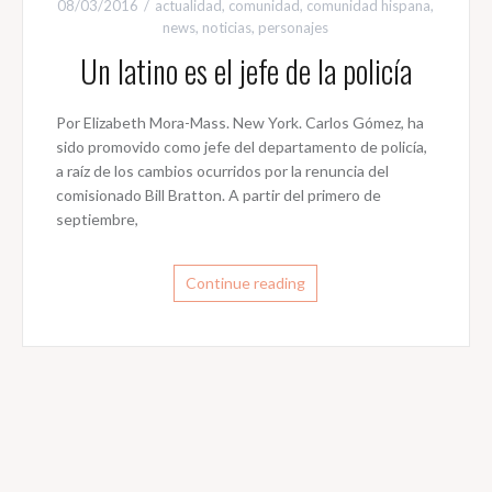
08/03/2016
actualidad
,
comunidad
,
comunidad hispana
,
news
,
noticias
,
personajes
Un latino es el jefe de la policía
Por Elizabeth Mora-Mass. New York. Carlos Gómez, ha
sido promovido como jefe del departamento de policía,
a raíz de los cambios ocurridos por la renuncia del
comisionado Bill Bratton. A partir del primero de
septiembre,
Continue reading