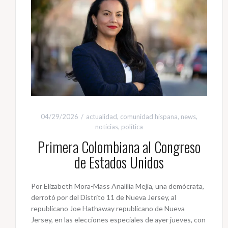
04/29/2026
actualidad
,
comunidad hispana
,
news
,
noticias
,
política
Primera Colombiana al Congreso
de Estados Unidos
Por Elizabeth Mora-Mass Analilia Mejía, una demócrata,
derrotó por del Distrito 11 de Nueva Jersey, al
republicano Joe Hathaway republicano de Nueva
Jersey, en las elecciones especiales de ayer jueves, con