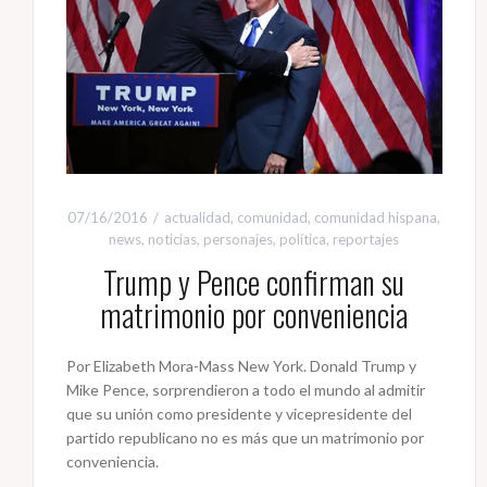
07/16/2016
actualidad
,
comunidad
,
comunidad hispana
,
news
,
noticias
,
personajes
,
política
,
reportajes
Trump y Pence confirman su
matrimonio por conveniencia
Por Elizabeth Mora-Mass New York. Donald Trump y
Mike Pence, sorprendieron a todo el mundo al admitir
que su unión como presidente y vicepresidente del
partido republicano no es más que un matrimonio por
conveniencia.