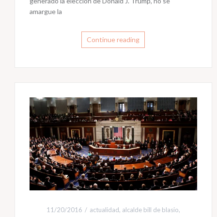
generado la elección de Donald J. Trump, no se
amargue la
Continue reading
11/20/2016
actualidad
,
alcalde bill de blasio
,