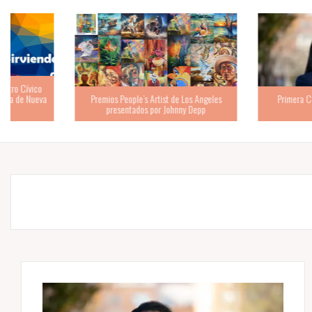
Premios People’s Artist de Los Angeles
Primera Colombiana al C
presentados por Johnny Depp
Estados Unidos