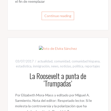
el fin de reemplazar
Continue reading
03/07/2017
actualidad
,
comunidad
,
comunidad hispana
,
estadística
,
inmigración
,
news
,
noticias
,
política
,
reportajes
La Roosevelt a punta de
‘Trumpadas’
Por Elizabeth Mora-Mass y editado por Miguel A.
Sarmiento. Nota del editor: Respetado lector. Si le
molesta la controversia y la polarización que ha