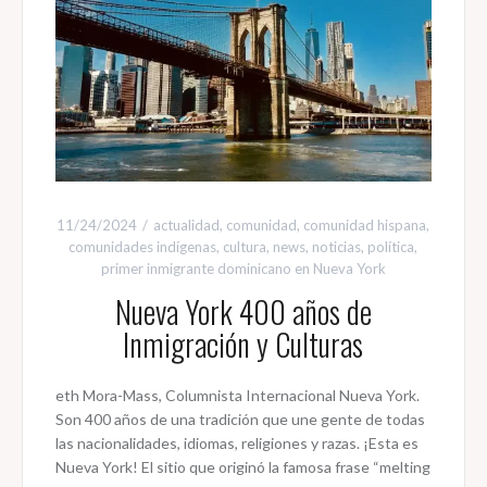
11/24/2024
actualidad
,
comunidad
,
comunidad hispana
,
comunidades indígenas
,
cultura
,
news
,
noticias
,
política
,
primer inmigrante dominicano en Nueva York
Nueva York 400 años de
Inmigración y Culturas
eth Mora-Mass, Columnista Internacional Nueva York.
Son 400 años de una tradición que une gente de todas
las nacionalidades, idiomas, religiones y razas. ¡Esta es
Nueva York! El sitio que originó la famosa frase “melting