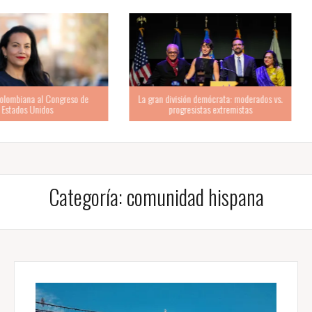
La gran división demócrata: moderados vs.
“Tenemos mi
ongreso de
progresistas extremistas
pero no ha
Categoría:
comunidad hispana