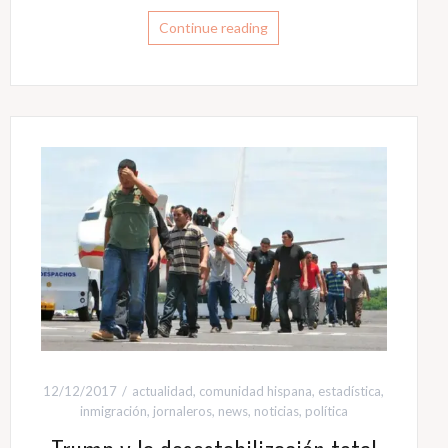
Continue reading
12/12/2017
actualidad
,
comunidad hispana
,
estadística
,
inmigración
,
jornaleros
,
news
,
noticias
,
política