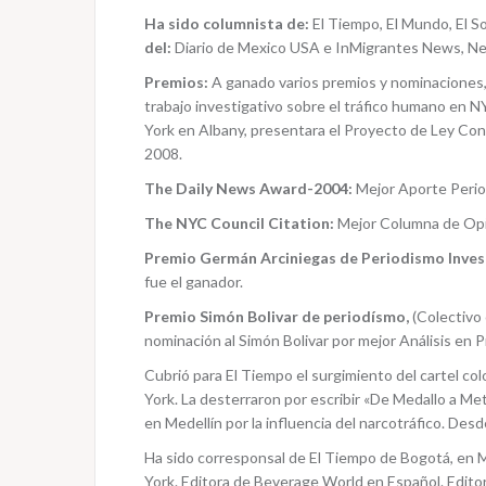
Ha sido columnista de:
El Tiempo, El Mundo, El S
del:
Diario de Mexico USA e InMigrantes News, N
Premios:
A ganado varios premios y nominaciones,
trabajo investigativo sobre el tráfico humano en N
York en Albany, presentara el Proyecto de Ley Cont
2008.
The Daily News Award-2004:
Mejor Aporte Perio
The NYC Council Citation:
Mejor Columna de Opin
Premio Germán Arciniegas de Periodismo Inves
fue el ganador.
Premio Simón Bolivar de periodísmo,
(Colectivo 
nominación al Simón Bolivar por mejor Análisis en P
Cubrió para El Tiempo el surgimiento del cartel co
York. La desterraron por escribir «De Medallo a Metr
en Medellín por la influencia del narcotráfico. De
Ha sido corresponsal de El Tiempo de Bogotá, en M
York. Editora de Beverage World en Español. Edito