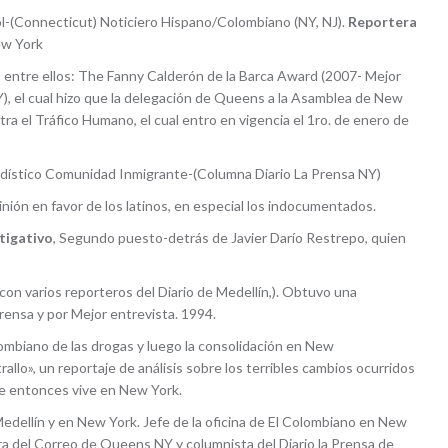
ol-(Connecticut) Noticiero Hispano/Colombiano (NY, NJ).
Reportera
ew York
 entre ellos: The Fanny Calderón de la Barca Award (2007- Mejor
Y), el cual hizo que la delegación de Queens a la Asamblea de New
ra el Tráfico Humano, el cual entro en vigencia el 1ro. de enero de
dístico Comunidad Inmigrante-(Columna Diario La Prensa NY)
ión en favor de los latinos, en especial los indocumentados.
tigativo
, Segundo puesto-detrás de Javier Darío Restrepo, quien
con varios reporteros del Diario de Medellín,). Obtuvo una
rensa y por Mejor entrevista. 1994.
lombiano de las drogas y luego la consolidación en New
allo», un reportaje de análisis sobre los terribles cambios ocurridos
sde entonces vive en New York.
edellín y en New York. Jefe de la oficina de El Colombiano en New
ra del Correo de Queens NY y columnista del Diario la Prensa de