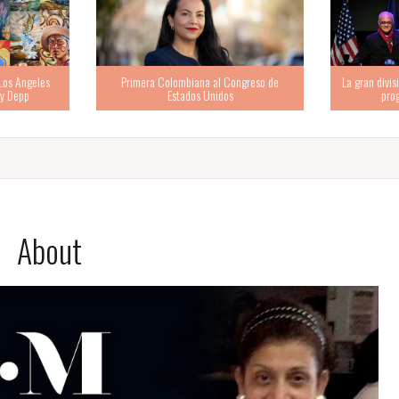
na al Congreso de
La gran división demócrata: moderados vs.
“Ten
 Unidos
progresistas extremistas
pe
About