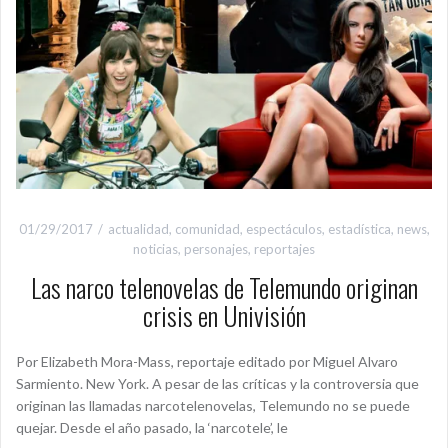
01/29/2017
actualidad
,
comunidad
,
espectáculos
,
estadística
,
news
,
noticias
,
personajes
,
reportajes
Las narco telenovelas de Telemundo originan
crisis en Univisión
Por Elizabeth Mora-Mass, reportaje editado por Miguel Alvaro
Sarmiento. New York. A pesar de las críticas y la controversia que
originan las llamadas narcotelenovelas, Telemundo no se puede
quejar. Desde el año pasado, la ‘narcotele’, le