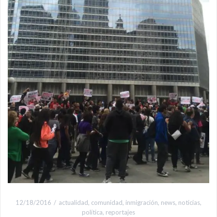
12/18/2016
actualidad
,
comunidad
,
inmigración
,
news
,
noticias
,
política
,
reportajes