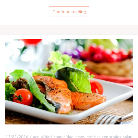
Continue reading
12/31/2016
actualidad
,
comunidad
,
news
,
noticias
,
reportajes
,
salud