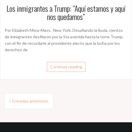
Los inmigrantes a Trump: “Aquí estamos y aquí
nos quedamos”
Por Elizabeth Mora-Mass. New York. Desafiando la lluvia, cientos
de inmigrantes desfilaron por la 5ta avenida hasta la torre Trump,
con el fin de recordarle al presidente electo que la lucha por los
derechos de
Continue reading
Navegación
Entradas anteriores
de
entradas