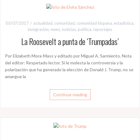
03/07/2017
actualidad
,
comunidad
,
comunidad hispana
,
estadística
,
inmigración
,
news
,
noticias
,
política
,
reportajes
La Roosevelt a punta de ‘Trumpadas’
Por Elizabeth Mora-Mass y editado por Miguel A. Sarmiento. Nota
del editor: Respetado lector. Si le molesta la controversia y la
polarización que ha generado la elección de Donald J. Trump, no se
amargue la
Continue reading