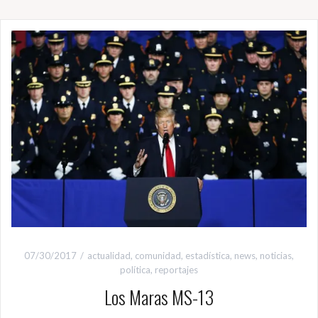
07/30/2017
actualidad
,
comunidad
,
estadística
,
news
,
noticias
,
política
,
reportajes
Los Maras MS-13