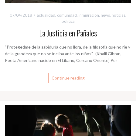
07/04/2018
actualidad
,
comunidad
,
inmigración
,
news
,
noticias
,
política
La Justicia en Pañales
“Protegedme de la sabiduría que no llora, de la filosofía que no ríe y
de la grandeza que no se inclina ante los niños”.- (Khalil Gibran,
Poeta Americano nacido en El Líbano, Cercano Oriente) Por
Continue reading