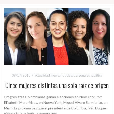
09/17/2018
actualidad
,
news
,
noticias
,
personajes
,
política
Cinco mujeres distintas una sola raíz de origen
Progresistas Colombianas ganan elecciones en New York Por:
Elizabeth Mora-Mass, en Nueva York; Miguel Álvaro Sarmiento, en
Miami La próxima vez que el presidente de Colombia, Iván Duque,
visite a Nueva York, le espera una