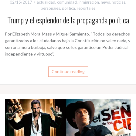
02/15/2017
actualidad
,
comunidad
,
inmigración
,
news
,
noticias
,
personajes
,
política
,
reportajes
Trump y el esplendor de la propaganda política
Por Elizabeth Mora-Mass y Miguel Sarmiento. “Todos los derechos
garantizados a los ciudadanos bajo la Constitución no valen nada, y
son una mera burbuja, salvo que se los garantice un Poder Judicial
independiente y virtuoso”.
Continue reading