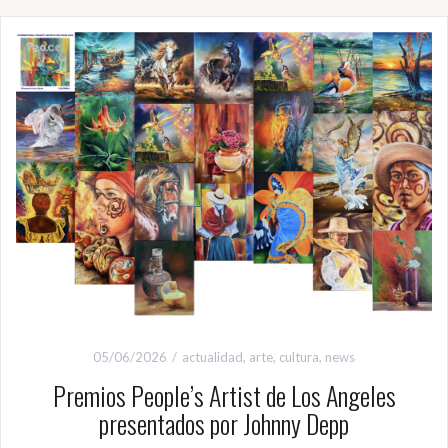
05/06/2026
actualidad
,
arte
,
cultura
,
news
Premios People’s Artist de Los Angeles
presentados por Johnny Depp