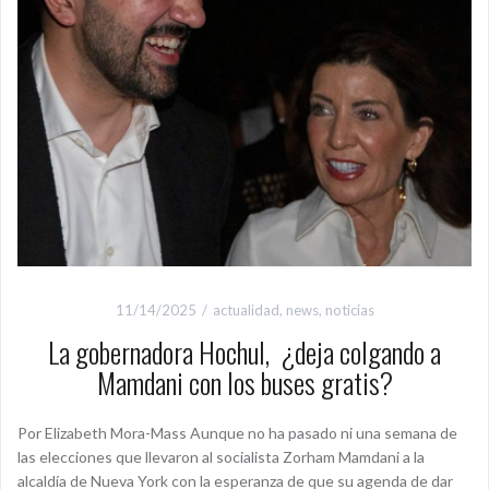
11/14/2025
actualidad
,
news
,
noticias
La gobernadora Hochul, ¿deja colgando a
Mamdani con los buses gratis?
Por Elizabeth Mora-Mass Aunque no ha pasado ni una semana de
las elecciones que llevaron al socialista Zorham Mamdani a la
alcaldía de Nueva York con la esperanza de que su agenda de dar